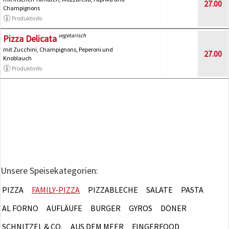
27.00
Champignons
Produktinfo
vegetarisch
Pizza Delicata
mit Zucchini, Champignons, Peperoni und
27.00
Knoblauch
Produktinfo
Unsere Speisekategorien:
PIZZA
FAMILY-PIZZA
PIZZABLECHE
SALATE
PASTA
AL FORNO
AUFLÄUFE
BURGER
GYROS
DÖNER
SCHNITZEL & CO.
AUS DEM MEER
FINGERFOOD