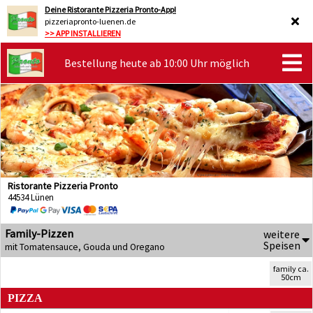
Deine Ristorante Pizzeria Pronto-App!
pizzeriapronto-luenen.de
>> APP INSTALLIEREN
Bestellung heute ab 10:00 Uhr möglich
Ristorante Pizzeria Pronto
44534 Lünen
Family-Pizzen
weitere
Speisen
mit Tomatensauce, Gouda und Oregano
family ca.
50cm
PIZZA